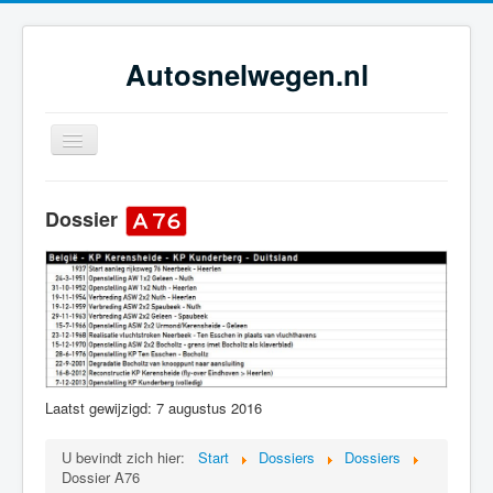
Autosnelwegen.nl
Toggle
Navigation
Home
Dossier
Geschiedenis
Netwerkontwikkeling
Dossiers
Tijdsbeelden
Foto-galerie
Laatst gewijzigd: 7 augustus 2016
U bevindt zich hier:
Start
Dossiers
Dossiers
Dossier A76