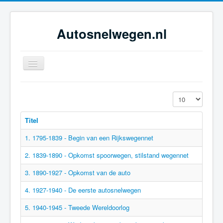
Autosnelwegen.nl
Toggle
Navigation
Home
Toon #
Geschiedenis
Titel
Netwerkontwikkeling
1. 1795-1839 - Begin van een Rijkswegennet
Dossiers
2. 1839-1890 - Opkomst spoorwegen, stilstand wegennet
Tijdsbeelden
3. 1890-1927 - Opkomst van de auto
Foto-galerie
4. 1927-1940 - De eerste autosnelwegen
5. 1940-1945 - Tweede Wereldoorlog