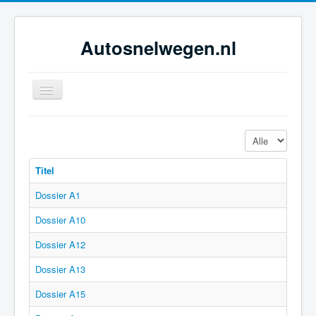
Autosnelwegen.nl
Toggle
Navigation
Home
Toon #
Geschiedenis
Titel
Netwerkontwikkeling
Dossier A1
Dossiers
Dossier A10
Tijdsbeelden
Dossier A12
Foto-galerie
Dossier A13
Dossier A15