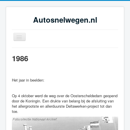
Autosnelwegen.nl
Toggle
Navigation
Home
1986
Geschiedenis
Netwerkontwikkeling
Het jaar in beelden:
Dossiers
Tijdsbeelden
Op 4 oktober werd de weg over de Oosterscheldedam geopend
Foto-galerie
door de Koningin. Een drukte van belang bij de afsluiting van
het allergrootste en allerduurste Deltawerken-project tot dan
toe.