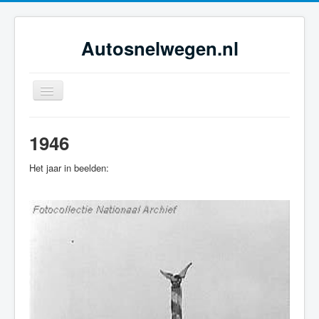
Autosnelwegen.nl
Toggle
Navigation
Home
1946
Geschiedenis
Het jaar in beelden:
Netwerkontwikkeling
Dossiers
Tijdsbeelden
Foto-galerie