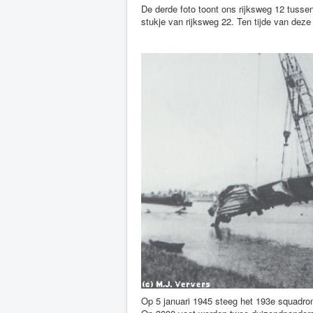
De derde foto toont ons rijksweg 12 tusse
stukje van rijksweg 22. Ten tijde van dez
Op 5 januari 1945 steeg het 193e squadro